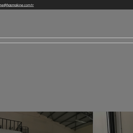
ne@hasmakine.com.tr