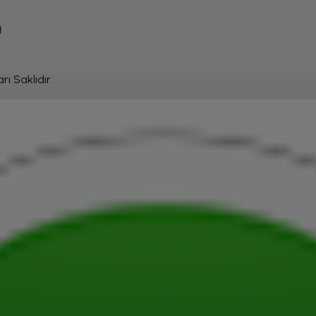
ğ
ı Saklıdır.